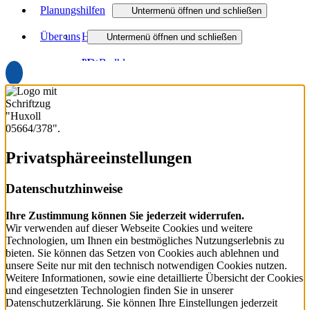
Planungshilfen
Untermenü öffnen und schließen
Über uns
Heizungsanfrage-Assistent
Untermenü öffnen und schließen
3D-Badplaner
Unternehmen
Badanfrage-Assistent
Partner
Virtueller Showroom
Downloads
Virtuelle Ausstellung
Aktuelles
Privatsphäre­einstellungen
Datenschutzhinweise
Ihre Zustimmung können Sie jederzeit widerrufen.
Wir verwenden auf dieser Webseite Cookies und weitere
Technologien, um Ihnen ein bestmögliches Nutzungserlebnis zu
bieten. Sie können das Setzen von Cookies auch ablehnen und
unsere Seite nur mit den technisch notwendigen Cookies nutzen.
Weitere Informationen, sowie eine detaillierte Übersicht der Cookies
und eingesetzten Technologien finden Sie in unserer
Datenschutzerklärung. Sie können Ihre Einstellungen jederzeit