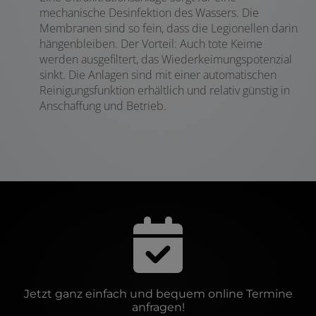
mechanische Desinfektion des Wassers. Die
Membranen sind so fein, dass die Legionellen darin
hängenbleiben. Der Vorteil: Auch tote Keime
werden ausgefiltert, das Wiederkeimungspotenzial
sinkt. Die Anlagen sind mit einer automatischen
Reinigungsfunktion erhältlich und relativ günstig in
Anschaffung und Betrieb.
Jetzt ganz einfach und bequem online Termine
anfragen!