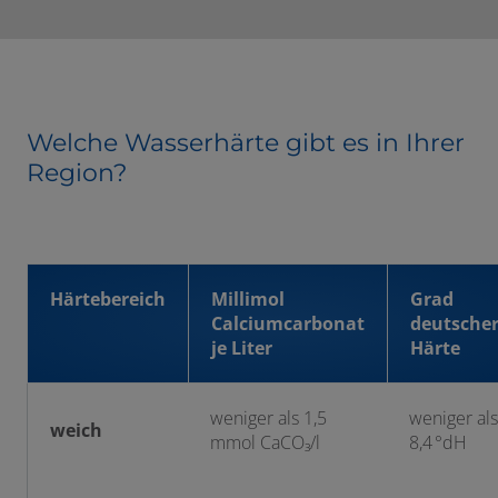
Welche Wasserhärte gibt es in Ihrer
Region?
Härtebereich
Millimol
Grad
Calciumcarbonat
deutsche
je Liter
Härte
weniger als 1,5
weniger als
weich
mmol CaCO₃/l
8,4 °dH