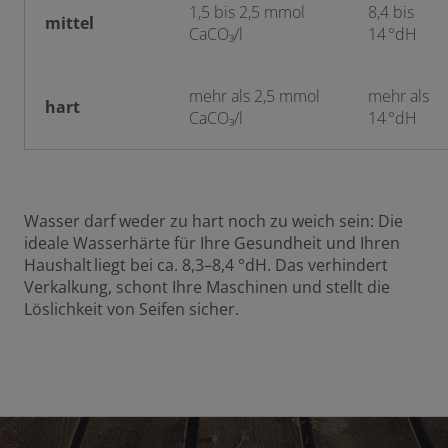
1,5 bis 2,5 mmol
8,4 bis
mittel
CaCO₃/l
14 °dH
mehr als 2,5 mmol
mehr als
hart
CaCO₃/l
14 °dH
Wasser darf weder zu hart noch zu weich sein: Die
ideale Wasserhärte für Ihre Gesundheit und Ihren
Haushalt liegt bei ca. 8,3–8,4 °dH. Das verhindert
Verkalkung, schont Ihre Maschinen und stellt die
Löslichkeit von Seifen sicher.