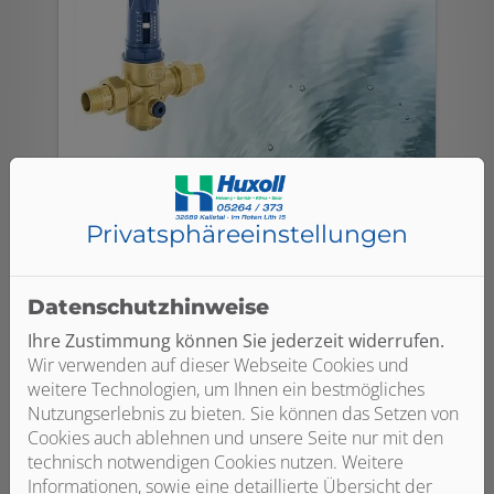
Privatsphäre­einstellungen
Druckminderer
Durch Druckminderer wird es möglich,
Datenschutzhinweise
den Trinkwasserdruck im Haus trotz
Ihre Zustimmung können Sie jederzeit widerrufen.
unterschiedlicher Drücke auf der
Wir verwenden auf dieser Webseite Cookies und
Eingangsseite auf ein gleichmäßiges
weitere Technologien, um Ihnen ein bestmögliches
Niveau zu regeln. Ist der Druck zu hoch,
Nutzungserlebnis zu bieten. Sie können das Setzen von
wirkt sich das negativ auf den
Cookies auch ablehnen und unsere Seite nur mit den
Wasserverbrauch und die
technisch notwendigen Cookies nutzen. Weitere
Geräuschentwicklung in den Armaturen
Informationen, sowie eine detaillierte Übersicht der