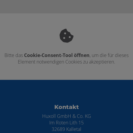
Bitte das
Cookie-Consent-Tool öffnen
, um die für dieses
Element notwendigen Cookies zu akzeptieren.
Footer - Kontaktdaten und Öffnungszei
Kontakt
Huxoll GmbH & Co. KG
Im Roten Lith 15
32689 Kalletal