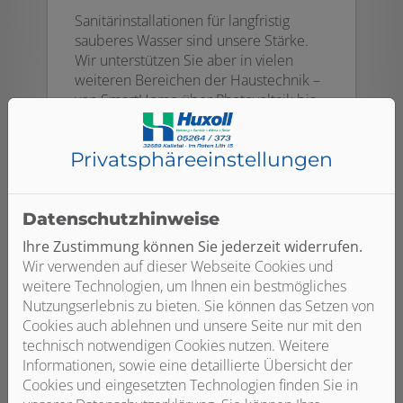
Sanitärinstallationen für langfristig
sauberes Wasser sind unsere Stärke.
Wir unterstützen Sie aber in vielen
weiteren Bereichen der Haustechnik –
von SmartHome über Photovoltaik bis
hin zu Staubsaugeranlagen.
Privatsphäre­einstellungen
Weiterlesen
Datenschutzhinweise
Ihre Zustimmung können Sie jederzeit widerrufen.
Wir verwenden auf dieser Webseite Cookies und
weitere Technologien, um Ihnen ein bestmögliches
Nutzungserlebnis zu bieten. Sie können das Setzen von
Cookies auch ablehnen und unsere Seite nur mit den
technisch notwendigen Cookies nutzen. Weitere
Informationen, sowie eine detaillierte Übersicht der
Cookies und eingesetzten Technologien finden Sie in